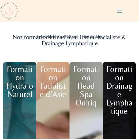
Nos formations Head Spa, Hydra, Facialiste &
Douce Heure au Naturel - Rue Diderot
Drainage Lymphatique
Formati
Formati
Formati
Formati
on
on
on
on
Hydra o
Facialist
Head
Drainag
Naturel
e d’Asie
Spa
e
Oniriq
Lympha
tique